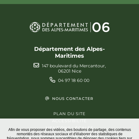
Département des Alpes-
Maritimes
147 boulevard du Mercantour,
06201 Nice
04 97 18 60 00
NOUS CONTACTER
PLAN DU SITE
ACCESSIBILITÉ
MENTIONS LÉGALES
Afin de vous proposer des vidéos, des boutons de partage, des contenus
remontés des réseaux sociaux et d'élaborer des statistiques de
PROTECTION DES DONNÉES
fréquentation, nous sommes susceptibles de déposer des cookies tiers sur