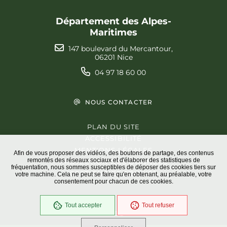
Département des Alpes-
Maritimes
147 boulevard du Mercantour,
06201 Nice
04 97 18 60 00
NOUS CONTACTER
PLAN DU SITE
ACCESSIBILITÉ
MENTIONS LÉGALES
Afin de vous proposer des vidéos, des boutons de partage, des contenus
remontés des réseaux sociaux et d'élaborer des statistiques de
PROTECTION DES DONNÉES
fréquentation, nous sommes susceptibles de déposer des cookies tiers sur
GESTION DES COOKIES
votre machine. Cela ne peut se faire qu'en obtenant, au préalable, votre
consentement pour chacun de ces cookies.
Tout accepter
Tout refuser
En cours
Conformité RGAA