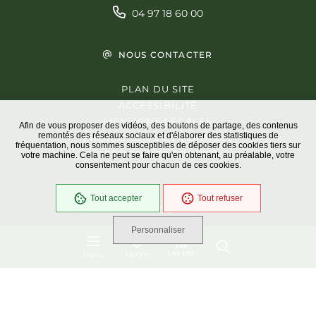
04 97 18 60 00
NOUS CONTACTER
PLAN DU SITE
ACCESSIBILITÉ
MENTIONS LÉGALES
Afin de vous proposer des vidéos, des boutons de partage, des contenus
remontés des réseaux sociaux et d'élaborer des statistiques de
PROTECTION DES DONNÉES
fréquentation, nous sommes susceptibles de déposer des cookies tiers sur
GESTION DES COOKIES
votre machine. Cela ne peut se faire qu'en obtenant, au préalable, votre
consentement pour chacun de ces cookies.
Tout accepter
Tout refuser
En cours
Conformité RGAA
Personnaliser
Les top
Favoris
Menu