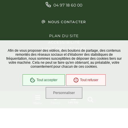
04 97 18 60 00
NOUS CONTACTER
PLAN DU SITE
ACCESSIBILITÉ
MENTIONS LÉGALES
Afin de vous proposer des vidéos, des boutons de partage, des contenus
remontés des réseaux sociaux et d'élaborer des statistiques de
PROTECTION DES DONNÉES
fréquentation, nous sommes susceptibles de déposer des cookies tiers sur
GESTION DES COOKIES
votre machine. Cela ne peut se faire qu'en obtenant, au préalable, votre
consentement pour chacun de ces cookies.
Tout accepter
Tout refuser
En cours
Conformité RGAA
Personnaliser
Les top
Favoris
Menu