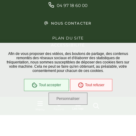
04 97 18 60 00
NOUS CONTACTER
PLAN DU SITE
ACCESSIBILITÉ
MENTIONS LÉGALES
Afin de vous proposer des vidéos, des boutons de partage, des contenus
remontés des réseaux sociaux et d'élaborer des statistiques de
PROTECTION DES DONNÉES
fréquentation, nous sommes susceptibles de déposer des cookies tiers sur
GESTION DES COOKIES
votre machine. Cela ne peut se faire qu'en obtenant, au préalable, votre
consentement pour chacun de ces cookies.
Tout accepter
Tout refuser
En cours
Conformité RGAA
Personnaliser
Les top
Favoris
Menu