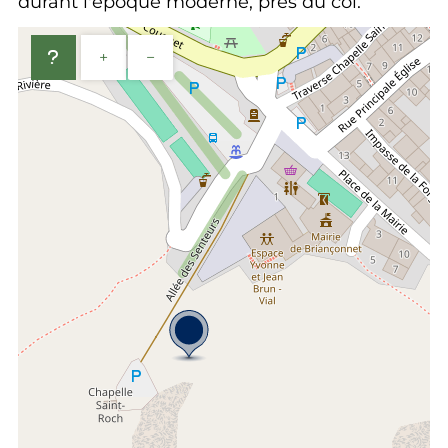
durant l'époque moderne, près du col.
+
−