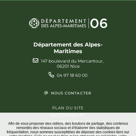
Département des Alpes-
Maritimes
147 boulevard du Mercantour,
06201 Nice
04 97 18 60 00
NOUS CONTACTER
PLAN DU SITE
ACCESSIBILITÉ
MENTIONS LÉGALES
Afin de vous proposer des vidéos, des boutons de partage, des contenus
remontés des réseaux sociaux et d'élaborer des statistiques de
PROTECTION DES DONNÉES
fréquentation, nous sommes susceptibles de déposer des cookies tiers sur
GESTION DES COOKIES