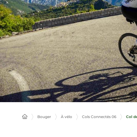
Col d
Bouger
À vélo
Cols Connectés 06