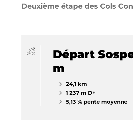
Deuxième étape des Cols Con
Départ Sospel
m
24,1 km
1 237 m D+
5,13 % pente moyenne