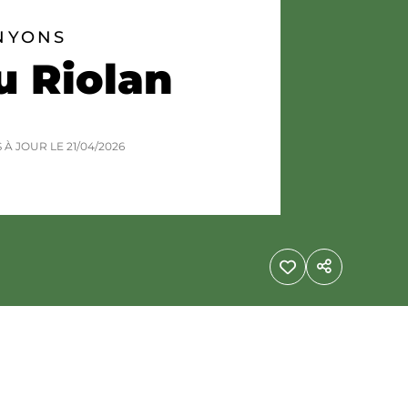
NYONS
u Riolan
S À JOUR LE
21/04/2026