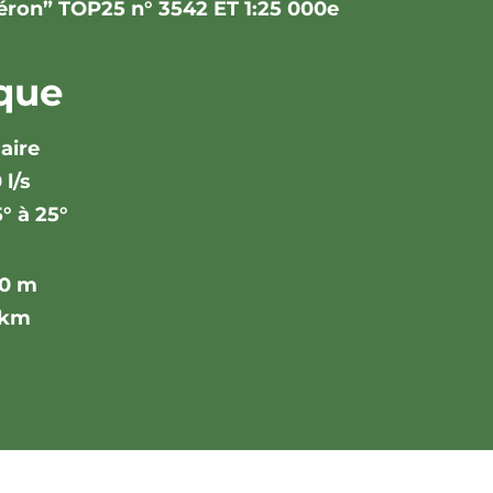
éron” TOP25 n° 3542 ET 1:25 000e
ique
aire
 l/s
5° à 25°
80 m
 km