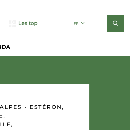
Les top
FR
NDA
ALPES - ESTÉRON,
E,
ILE,