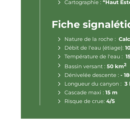
Cartographie :
“Haut Est
Fiche signalét
Nature de la roche :
Calc
Débit de l'eau (étiage):
10
Température de l'eau :
1
2
Bassin versant :
50 km
Dénivelée descente :
- 1
Longueur du canyon :
3
Cascade maxi :
15 m
Risque de crue:
4/5