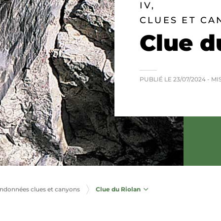
IV,
CLUES ET CA
Clue d
PUBLIÉ LE
23/07/2024
- MI
Clue du Riolan
andonnées clues et canyons