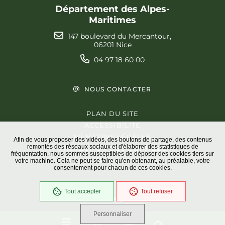
Département des Alpes-
Maritimes
147 boulevard du Mercantour,
06201 Nice
04 97 18 60 00
NOUS CONTACTER
PLAN DU SITE
ACCESSIBILITÉ
MENTIONS LÉGALES
Afin de vous proposer des vidéos, des boutons de partage, des contenus
remontés des réseaux sociaux et d'élaborer des statistiques de
PROTECTION DES DONNÉES
fréquentation, nous sommes susceptibles de déposer des cookies tiers sur
GESTION DES COOKIES
votre machine. Cela ne peut se faire qu'en obtenant, au préalable, votre
consentement pour chacun de ces cookies.
Tout accepter
Tout refuser
En cours
Conformité RGAA
Personnaliser